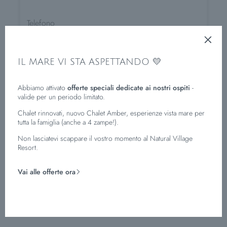
Telefono
Interessi
Bontà culinarie
IL MARE VI STA ASPETTANDO 💛
Esperienze, sport e cultura
Una vacanza a misura di famiglie
Abbiamo attivato
offerte speciali dedicate ai nostri ospiti
-
valide per un periodo limitato.
I vostri cani sono i benvenuti
Chalet rinnovati, nuovo Chalet Amber, esperienze vista mare per
tutta la famiglia (anche a 4 zampe!).
Registrare per newsletter
Non lasciatevi scappare il vostro momento al Natural Village
Resort.
Con l'invio del modulo conferma di aver letto ed
accettato l'informativa privacy.
Vai alle offerte ora
INVIA