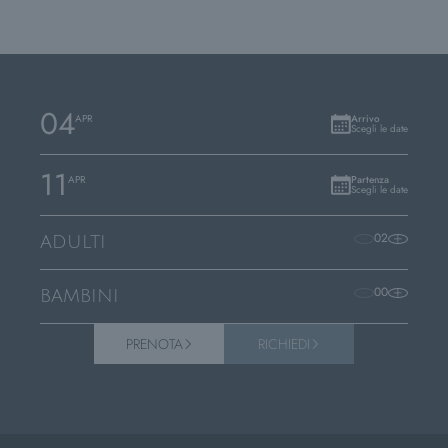
04
APR
Arrivo
Scegli le date
11
APR
Partenza
Scegli le date
02
ADULTI
00
BAMBINI
PRENOTA
RICHIEDI
Home
/
La Vacanza
/
Richiesta