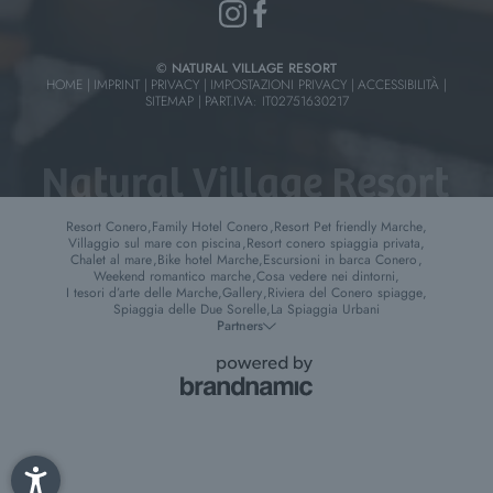
© NATURAL VILLAGE RESORT
HOME
|
IMPRINT
|
PRIVACY
|
IMPOSTAZIONI PRIVACY
|
ACCESSIBILITÀ
|
SITEMAP
|
PART.IVA: IT02751630217
Resort Conero
,
Family Hotel Conero
,
Resort Pet friendly Marche
,
Villaggio sul mare con piscina
,
Resort conero spiaggia privata
,
Chalet al mare
,
Bike hotel Marche
,
Escursioni in barca Conero
,
Weekend romantico marche
,
Cosa vedere nei dintorni
,
I tesori d’arte delle Marche
,
Gallery
,
Riviera del Conero spiagge
,
Spiaggia delle Due Sorelle
,
La Spiaggia Urbani
Partners