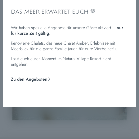
Club
lieben, das Piratenschiff, die abendliche Kinderdisco und natürlich
unser Maskottchen SuperWood. Die ganze Familie kommt auf ihre
DAS MEER ERWARTET EUCH 💛
Kosten, denn im und rund um unser Resort warten unzählige Erlebnisse.
Hier kennt der Spaß keine Grenzen!
Wir haben spezielle Angebote für unsere Gäste aktiviert –
nur
für kurze Zeit gültig
.
Renovierte Chalets, das neue Chalet Amber, Erlebnisse mit
Meerblick für die ganze Familie (auch für eure Vierbeiner!).
Lasst euch euren Moment im Natural Village Resort nicht
entgehen.
Zu den Angeboten