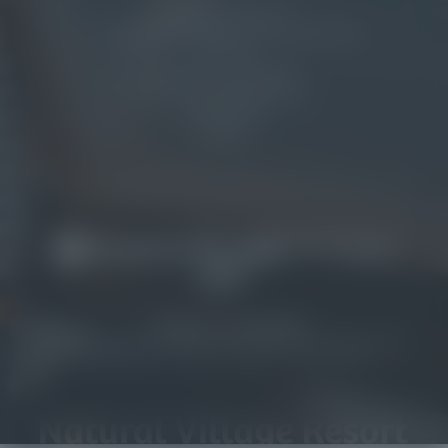
UNSERE CHALETS
SEASIDE RESTAURANT & LOUNGE BAR
GOLFEN
NATURAL WELLNESS
FÜR HAUSTIERFREUNDE
ANIMATION
MAPPE
© NATURAL VILLAGE RESORT
HOME
|
IMPRESSUM
|
DATENSCHUTZ
|
DATENSCHUTZ-EINSTELLUNGEN
|
BARRIEREFREIHEIT
|
SITEMAP
|
MWST.-NR.: IT02751630217