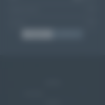
02
ERWACHSENE
00
KINDER
BUCHEN
ANFRAGEN
Home
/
Das Resort
NEWSLETTER
E-Mail Adresse
ANMELDEN