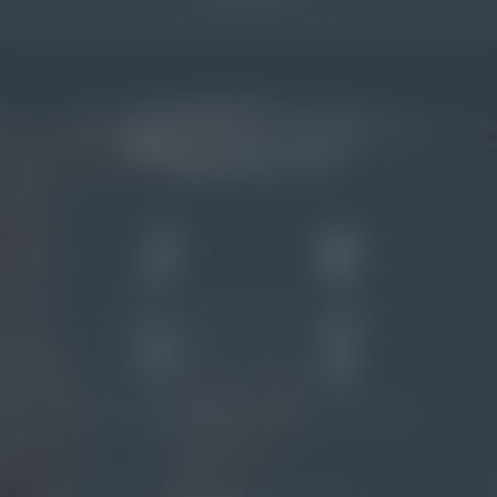
Riviera del Conero SS 16 km 331, 48
Contrada Torrenova I-62018
Porto Potenza Picena (MC)
Italien
reservation@
natural-village.
it
+39 0733 881 161
1
1
PRIVATSTRAND
DOG BEACH
2
1
RESTAURANTS & EIN FOOD
POOL MIT DREI BECKEN
TRUCK