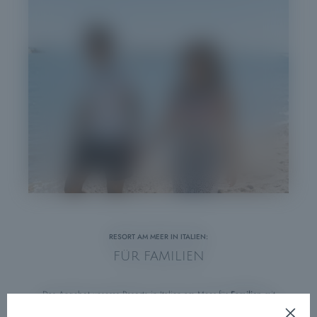
RESORT AM MEER IN ITALIEN:
FÜR FAMILIEN
Das Angebot unseres Resorts in Italien am Meer für
Familien
mit
Kindern
ist so breit gefächert, dass Sie die sprichwörtliche Qual der
Wahl haben. Die Kleinen werden die Aktivitäten in unserem
Mini