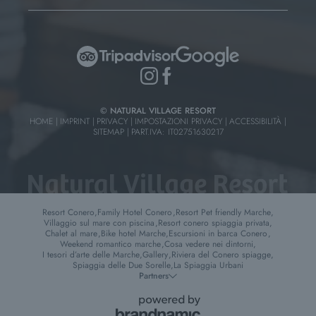
© NATURAL VILLAGE RESORT
HOME
|
IMPRINT
|
PRIVACY
|
IMPOSTAZIONI PRIVACY
|
ACCESSIBILITÀ
|
SITEMAP
|
PART.IVA: IT02751630217
Resort Conero
,
Family Hotel Conero
,
Resort Pet friendly Marche
,
Villaggio sul mare con piscina
,
Resort conero spiaggia privata
,
Chalet al mare
,
Bike hotel Marche
,
Escursioni in barca Conero
,
Weekend romantico marche
,
Cosa vedere nei dintorni
,
I tesori d’arte delle Marche
,
Gallery
,
Riviera del Conero spiagge
,
Spiaggia delle Due Sorelle
,
La Spiaggia Urbani
Partners