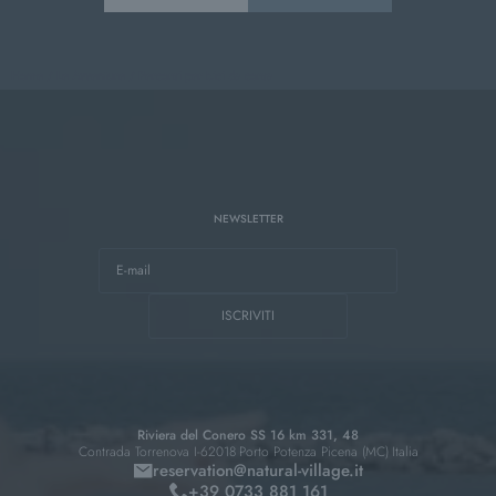
Home
/
Le Avventure
/
Percorsi per bici da corsa
NEWSLETTER
E-mail
ISCRIVITI
Riviera del Conero SS 16 km 331, 48
Contrada Torrenova I-62018
Porto Potenza Picena (MC)
Italia
reservation@
natural-village.
it
+39 0733 881 161