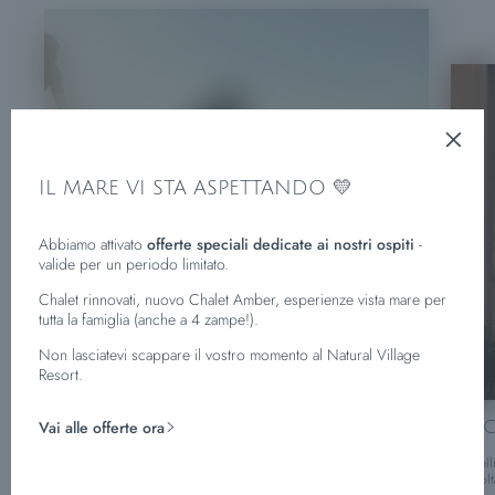
IL MARE VI STA ASPETTANDO 💛
Abbiamo attivato
offerte speciali dedicate ai nostri ospiti
-
valide per un periodo limitato.
Chalet rinnovati, nuovo Chalet Amber, esperienze vista mare per
tutta la famiglia (anche a 4 zampe!).
Non lasciatevi scappare il vostro momento al Natural Village
PERCORSO “IL PASSERO SOLITARIO”
Resort.
Porto Recanati> Recanati > Potenza Picena >Porto Recanati
Difficoltà media | per e-bike e bici da strada | 43 km
Vai alle offerte ora
PERC
Scopri di più
Marcell
Diffico