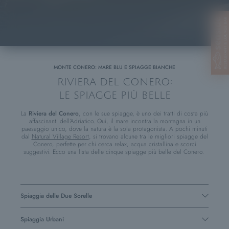
MONTE CONERO: MARE BLU E SPIAGGE BIANCHE
RIVIERA DEL CONERO:
LE SPIAGGE PIÙ BELLE
La
Riviera del Conero
, con le sue spiagge, è uno dei tratti di costa più
affascinanti dell’Adriatico. Qui, il mare incontra la montagna in un
paesaggio unico, dove la natura è la sola protagonista. A pochi minuti
dal
Natural Village Resort
, si trovano alcune tra le migliori spiagge del
Conero, perfette per chi cerca relax, acqua cristallina e scorci
suggestivi. Ecco una lista delle cinque spiagge più belle del Conero.
Spiaggia delle Due Sorelle
Spiaggia iconica della Riviera del Conero nei pressi di Sirolo, famosa
per la sua sabbia bianca finissima e i due faraglioni bianchi gemelli
Spiaggia Urbani
che emergono dal mare. È in questo paradiso incontaminato che in