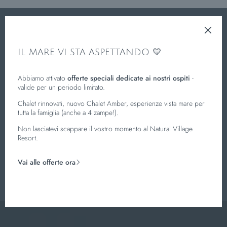
04
APR
Arrivo
Scegli le date
IL MARE VI STA ASPETTANDO 💛
11
APR
Partenza
Scegli le date
Abbiamo attivato
offerte speciali dedicate ai nostri ospiti
-
valide per un periodo limitato.
02
ADULTI
Chalet rinnovati, nuovo Chalet Amber, esperienze vista mare per
tutta la famiglia (anche a 4 zampe!).
Non lasciatevi scappare il vostro momento al Natural Village
00
BAMBINI
Resort.
PRENOTA
RICHIEDI
Vai alle offerte ora
Home
/
Il Resort